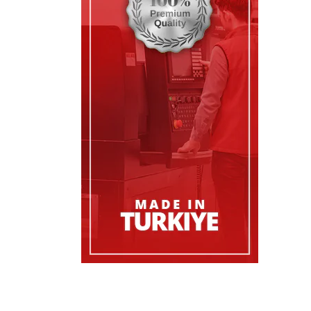
DONG FENG
EVO-BUS
FIRESTONE
FODEN TRUCK
FODEN TRUCK
FORD
FREIGHTLINER
GIGANT
GOODYEAR
GRANNING
HELLA
HENDRICKSON
HIDROLIK