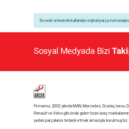
HOWO
HUFFERMANN
Bu web sitesinde kullanılan orijinal parça numaralar
INTERNATIONAL
ISUZU
IVECO
Sosyal Medyada Bizi
Taki
Iveco Fren
IVECO STRALIS
IVECO TYP
JOST
KENWORTH
KNORR - MERITOR
Firmamız, 2002 yılında MAN, Mercedes, Scania, Iveco, D
Renault ve Volvo gibi önde gelen ticari araç markalarını
KNORR - MERITOR - WABCO
yedek parçalarını tedarik etmek amacıyla kurulmuştur.
KRONE