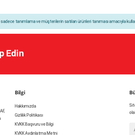
ı sadece tanımlama ve müşterilerin satılan ürünleri tanıması amacıyla kullan
p Edin
Bilgi
Bü
Sit
Hakkımızda
AF,
ola
Gizlilik Politikası
n
KVKK Başvuru ve Bilgi
KVKK Aydınlatma Metni