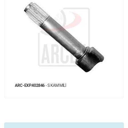
ARC-EXP.402846
- S KAM MİLİ