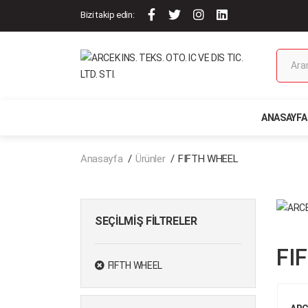
Bizi takip edin:
ANASAYFA
Anasayfa
Ürünler
FIFTH WHEEL
SEÇILMIŞ FILTRELER
FI
FIFTH WHEEL