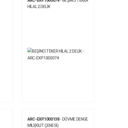
ARC-EXP.1000074
- BEŞİNCİ TEKER
HİLAL 2 DELİK
ARC-EXP.1000138
- DÖVME DENGE
MİLİ(KİLİT ÇENESİ)