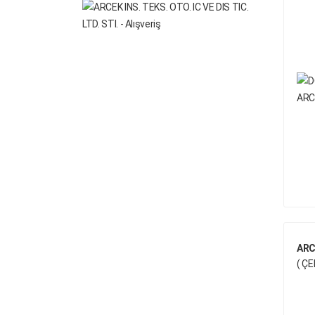
DAIMLER CHRYSLER
DENIS
DONG FENG
EVO-BUS
FIRESTONE
FODEN TRUCK
FODEN TRUCK
FORD
FREIGHTLINER
GIGANT
ARC
( ÇE
GOODYEAR
GRANNING
HELLA