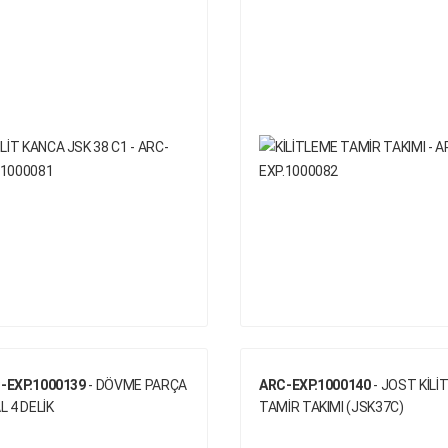
-EXP.1000139
- DÖVME PARÇA
ARC-EXP.1000140
- JOST KİLİ
L 4 DELİK
TAMİR TAKIMI (JSK37C)