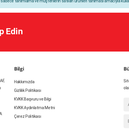
ı sadece tanımlama ve müşterilerin satılan ürünleri tanıması amacıyla kullan
p Edin
Bilgi
Bü
AF,
Sit
Hakkımızda
n
ola
Gizlilik Politikası
KVKK Başvuru ve Bilgi
KVKK Aydınlatma Metni
YA
Çerez Politikası