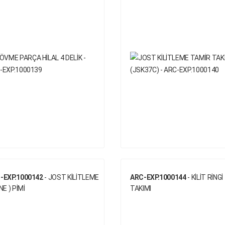
-EXP.1000142
- JOST KİLİTLEME
ARC-EXP.1000144
- KİLİT RİNGİ
NE ) PİMİ
TAKIMI