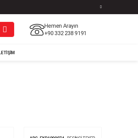
Hemen Arayın
+90 332 238 9191
LETIŞIM