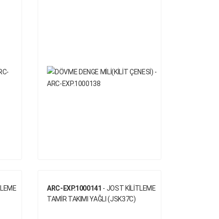
TLEME
ARC-EXP.1000141
- JOST KİLİTLEME
TAMİR TAKIMI YAĞLI (JSK37C)