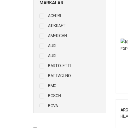
MARKALAR
HUBS & WHEELS
ACERBI
PROPELLER SHAFT
AIRKRAFT
STEERING
AMERICAN
SUSPENSION
AUDI
TRANSMISSION
AUDI
UNIVERSAL
BARTOLETTI
PARTS/ACCESSORIES
BATTAGLINO
BMC
BOSCH
BOVA
ARC
CONTITECH
HİLA
DAF