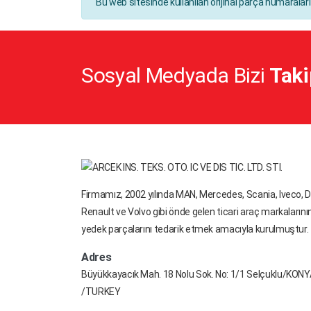
Bu web sitesinde kullanılan orijinal parça numaralar
KNORR - MERITOR
KNORR - MERITOR - WABCO
KRONE
Sosyal Medyada Bizi
Taki
MACH
MAN
MENARRINI
MERCEDES
MERCEDES BENZ
Firmamız, 2002 yılında MAN, Mercedes, Scania, Iveco, D
MERITOR
Renault ve Volvo gibi önde gelen ticari araç markalarını
NAVISTAR
yedek parçalarını tedarik etmek amacıyla kurulmuştur.
NEOPLAN
Adres
NEWAY
Büyükkayacık Mah. 18 Nolu Sok. No: 1/1 Selçuklu/KON
/TURKEY
OPTARE