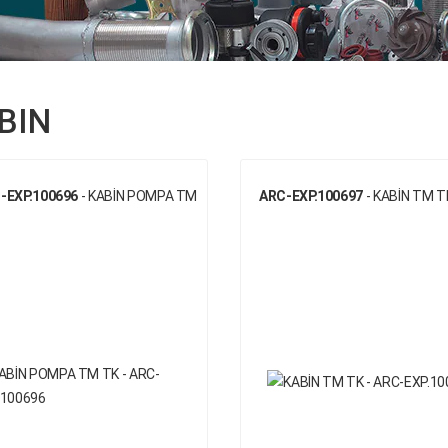
BIN
-EXP.100696
- KABİN POMPA TM
ARC-EXP.100697
- KABİN TM T