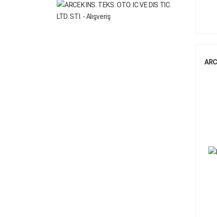
DAIMLER CHRYSLER
DENIS
DONG FENG
ARC
EVO-BUS
FIRESTONE
FODEN TRUCK
FODEN TRUCK
FORD
FREIGHTLINER
GIGANT
GOODYEAR
GRANNING
HELLA