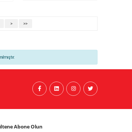
>
>>
ılmıştır.
ltene Abone Olun