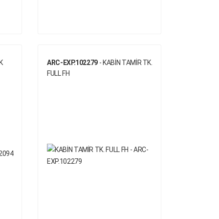
K
ARC-EXP.102279
- KABİN TAMİR TK.
FULL FH