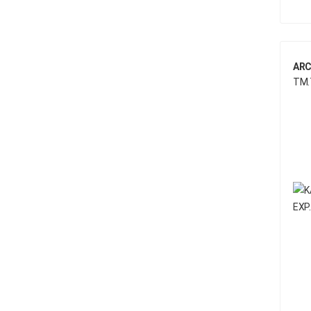
HENDRICKSON
HIDROLIK
ARC
HOWO
TM.
HUFFERMANN
INTERNATIONAL
ISUZU
IVECO
Iveco Fren
IVECO STRALIS
IVECO TYP
JOST
KENWORTH