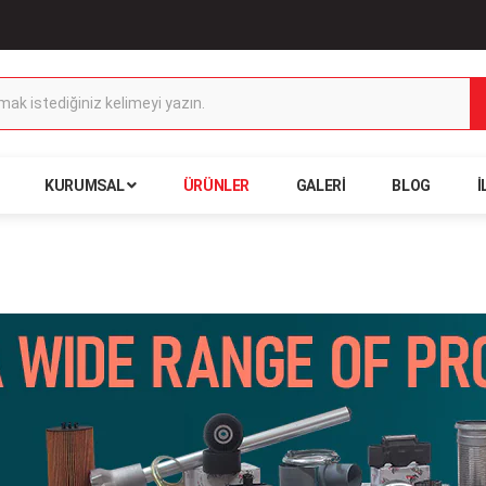
KURUMSAL
ÜRÜNLER
GALERI
BLOG
İ