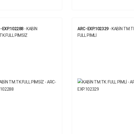
-EXP.102288
- KABİN
ARC-EXP.102329
- KABİN TM.T
TK.FULL PİMSİZ
FULL PİMLİ