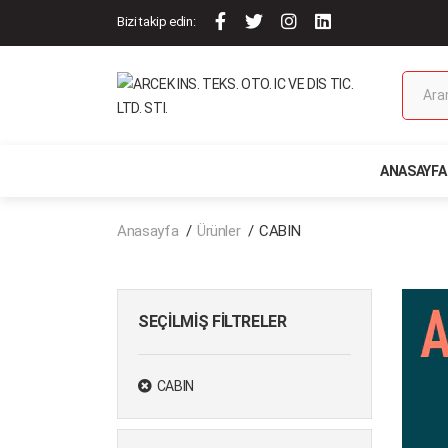
Bizi takip edin:
ANASAYFA
Anasayfa
Ürünler
CABIN
SEÇILMIŞ FILTRELER
CABIN