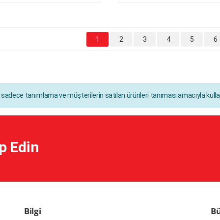
1
2
3
4
5
6
ı sadece tanımlama ve müşterilerin satılan ürünleri tanıması amacıyla kullan
p Edin
Bilgi
Bü