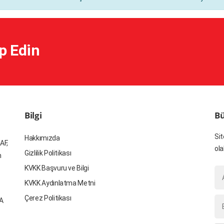
p Edin
Bilgi
Bü
Sit
Hakkımızda
AF,
ola
Gizlilik Politikası
n
KVKK Başvuru ve Bilgi
KVKK Aydınlatma Metni
Çerez Politikası
YA