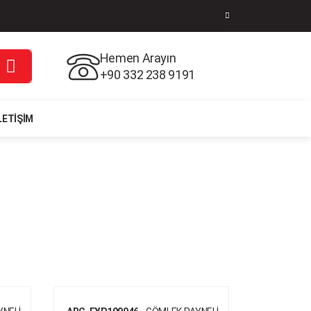
Hemen Arayın
+90 332 238 9191
LETIŞIM