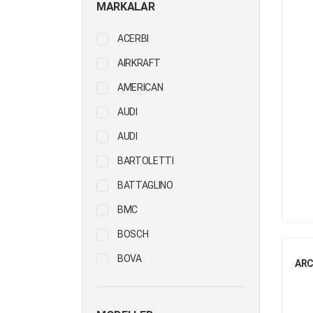
MARKALAR
HUBS & WHEELS
ACERBI
PROPELLER SHAFT
AIRKRAFT
STEERING
AMERICAN
SUSPENSION
AUDI
TRANSMISSION
AUDI
UNIVERSAL
BARTOLETTI
PARTS/ACCESSORIES
BATTAGLINO
BMC
BOSCH
BOVA
ARC
CONTITECH
DAF