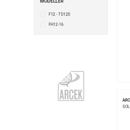
MODELLER
DAIMLER CHRYSLER
F12 - TD120
DENIS
FH12-16
DONG FENG
EVO-BUS
FIRESTONE
FODEN TRUCK
FODEN TRUCK
FORD
FREIGHTLINER
GIGANT
ARC
SOL
GOODYEAR
GRANNING
HELLA