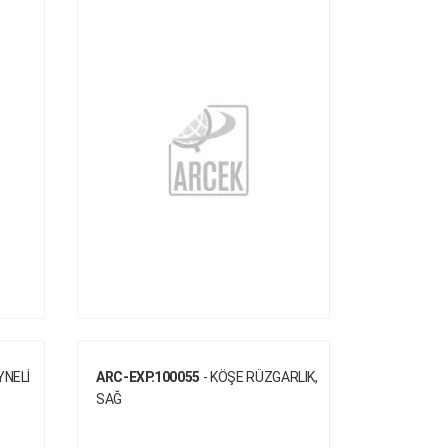
YNELİ
ARC-EXP.100055
- KÖŞE RÜZGARLIK,
SAĞ