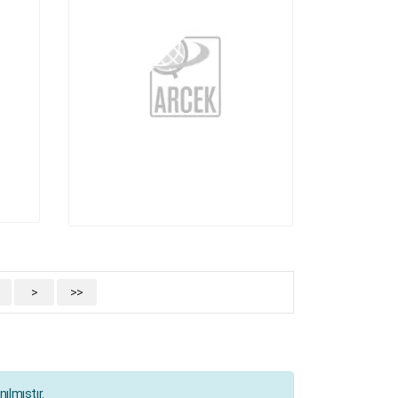
>
>>
ılmıştır.