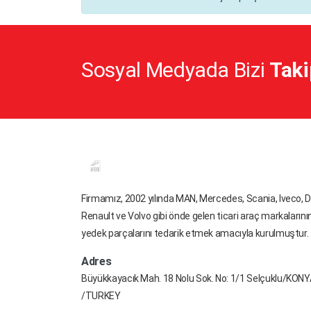
KNORR - MERITOR
KNORR - MERITOR - WABCO
KRONE
Sosyal Medyada Bizi
Taki
MACH
MAN
MENARRINI
MERCEDES
MERCEDES BENZ
MERITOR
Firmamız, 2002 yılında MAN, Mercedes, Scania, Iveco, D
Renault ve Volvo gibi önde gelen ticari araç markalarını
NAVISTAR
yedek parçalarını tedarik etmek amacıyla kurulmuştur.
NEOPLAN
Adres
NEWAY
Büyükkayacık Mah. 18 Nolu Sok. No: 1/1 Selçuklu/KON
OPTARE
/TURKEY