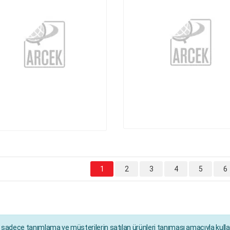
1
2
3
4
5
6
ı sadece tanımlama ve müşterilerin satılan ürünleri tanıması amacıyla kullan