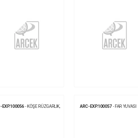
-EXP.100056
- KÖŞE RÜZGARLIK,
ARC-EXP.100057
- FAR YUVASI