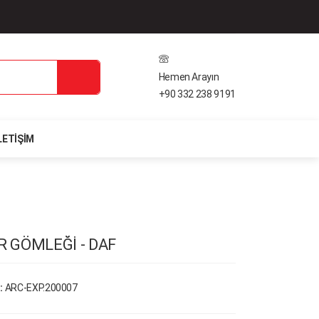
Hemen Arayın
+90 332 238 9191
LETIŞIM
 GÖMLEĞİ - DAF
:
ARC-EXP.200007