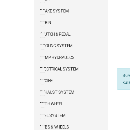
BRAKE SYSTEM
CABIN
CLUTCH & PEDAL
COOLING SYSTEM
DUMP HYDRAULICS
ELECTRICAL SYSTEM
Bu w
ENGINE
kull
EXHAUST SYSTEM
FIFTH WHEEL
FUEL SYSTEM
HUBS & WHEELS