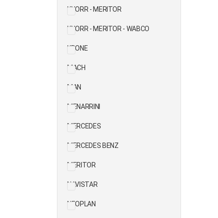
KNORR - MERITOR
KNORR - MERITOR - WABCO
KRONE
MACH
MAN
MENARRINI
MERCEDES
MERCEDES BENZ
MERITOR
NAVISTAR
NEOPLAN