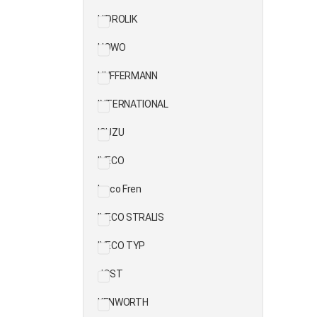
HIDROLIK
HOWO
HUFFERMANN
INTERNATIONAL
ISUZU
IVECO
Iveco Fren
IVECO STRALIS
IVECO TYP
JOST
KENWORTH