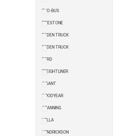
EVO-BUS
FIRESTONE
FODEN TRUCK
FODEN TRUCK
FORD
FREIGHTLINER
GIGANT
GOODYEAR
GRANNING
HELLA
HENDRICKSON