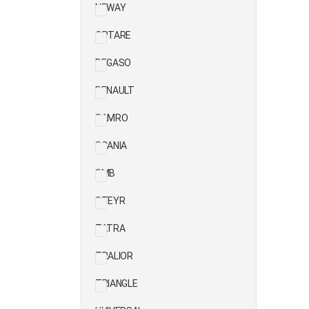
NEWAY
OPTARE
PEGASO
RENAULT
SAMRO
SCANIA
SMB
STEYR
TATRA
TRALIOR
TRIANGLE