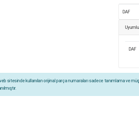
DAF
Uyumlu 
DAF
eb sitesinde kullanılan orijinal parça numaraları sadece tanımlama ve müşt
anılmıştır.