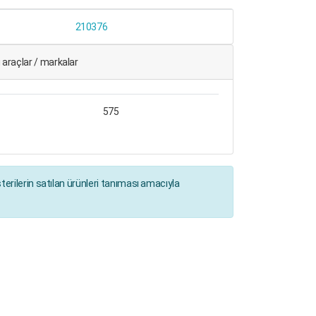
210376
araçlar / markalar
575
erilerin satılan ürünleri tanıması amacıyla