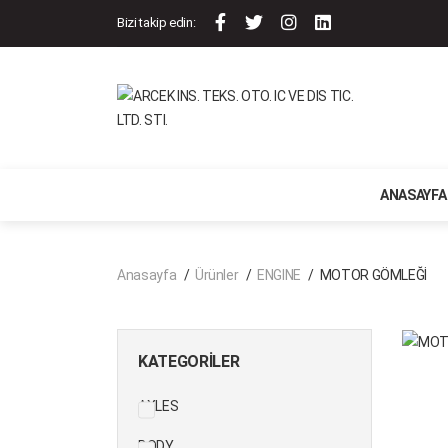
Bizi takip edin:
ANASAYFA
Anasayfa
Ürünler
ENGINE
MOTOR GÖMLEĞİ
KATEGORILER
AXLES
BODY