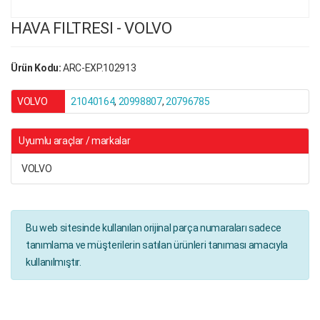
HAVA FILTRESI - VOLVO
Ürün Kodu:
ARC-EXP.102913
VOLVO
21040164
,
20998807
,
20796785
Uyumlu araçlar / markalar
VOLVO
Bu web sitesinde kullanılan orijinal parça numaraları sadece
tanımlama ve müşterilerin satılan ürünleri tanıması amacıyla
kullanılmıştır.